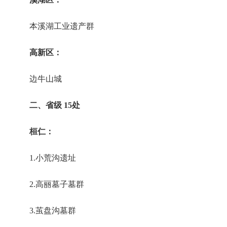
本溪湖工业遗产群
高新区：
边牛山城
二、省级 15处
桓仁：
1.小荒沟遗址
2.高丽墓子墓群
3.茧盘沟墓群