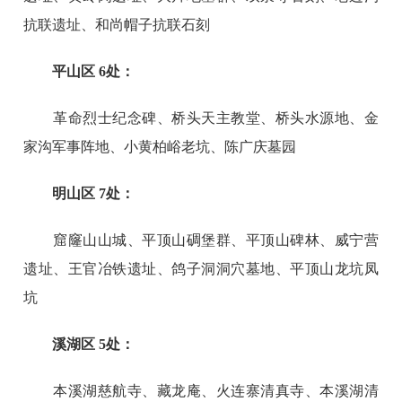
抗联遗址、和尚帽子抗联石刻
平山区 6处：
革命烈士纪念碑、桥头天主教堂、桥头水源地、金
家沟军事阵地、小黄柏峪老坑、陈广庆墓园
明山区 7处：
窟窿山山城、平顶山碉堡群、平顶山碑林、威宁营
遗址、王官冶铁遗址、鸽子洞洞穴墓地、平顶山龙坑凤
坑
溪湖区 5处：
本溪湖慈航寺、藏龙庵、火连寨清真寺、本溪湖清