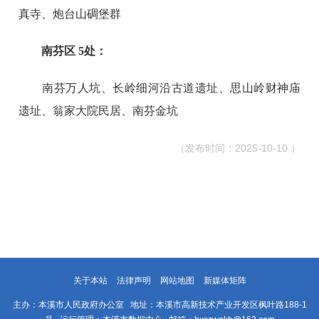
真寺、炮台山碉堡群
南芬区 5处：
南芬万人坑、长岭细河沿古道遗址、思山岭财神庙
遗址、翁家大院民居、南芬金坑
（
发布时间：2025-10-10 ）
关于本站
法律声明
网站地图
新媒体矩阵
主办：本溪市人民政府办公室 地址：本溪市高新技术产业开发区枫叶路188-1