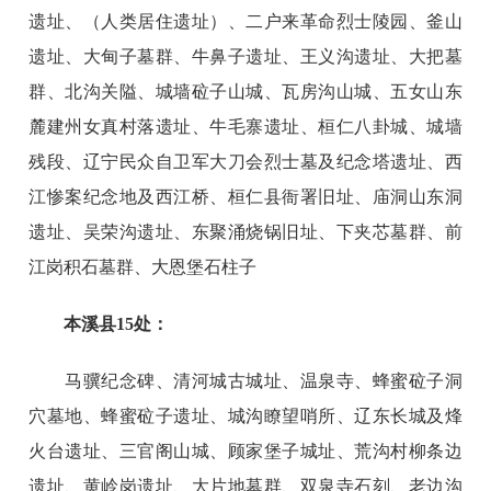
遗址、（人类居住遗址）、二户来革命烈士陵园、釜山
遗址、大甸子墓群、牛鼻子遗址、王义沟遗址、大把墓
群、北沟关隘、城墙砬子山城、瓦房沟山城、五女山东
麓建州女真村落遗址、牛毛寨遗址、桓仁八卦城、城墙
残段、辽宁民众自卫军大刀会烈士墓及纪念塔遗址、西
江惨案纪念地及西江桥、桓仁县衙署旧址、庙洞山东洞
遗址、吴荣沟遗址、东聚涌烧锅旧址、下夹芯墓群、前
江岗积石墓群、大恩堡石柱子
本溪县15处：
马骥纪念碑、清河城古城址、温泉寺、蜂蜜砬子洞
穴墓地、蜂蜜砬子遗址、城沟瞭望哨所、辽东长城及烽
火台遗址、三官阁山城、顾家堡子城址、荒沟村柳条边
遗址、黄岭岗遗址、大片地墓群、双泉寺石刻、老边沟