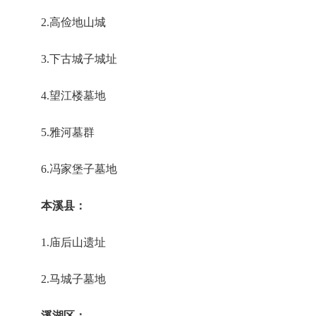
2.高俭地山城
3.下古城子城址
4.望江楼墓地
5.雅河墓群
6.冯家堡子墓地
本溪县：
1.庙后山遗址
2.马城子墓地
溪湖区：