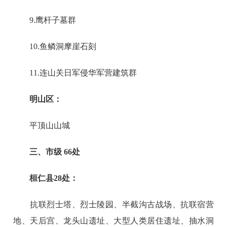
9.鹰杆子墓群
10.鱼鳞洞摩崖石刻
11.连山关日军侵华军营建筑群
明山区：
平顶山山城
三、市级 66处
桓仁县28处：
抗联烈士塔、烈士陵园、半截沟古战场、抗联宿营
地、天后宫、龙头山遗址、大型人类居住遗址、抽水洞