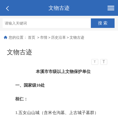
文物古迹
您的位置：
首页
>
市情
>
历史沿革
>
文物古迹
文物古迹
T
T
本溪市市级以上文物保护单位
一、国家级10处
桓仁：
1.五女山山城（含米仓沟墓、上古城子墓群）