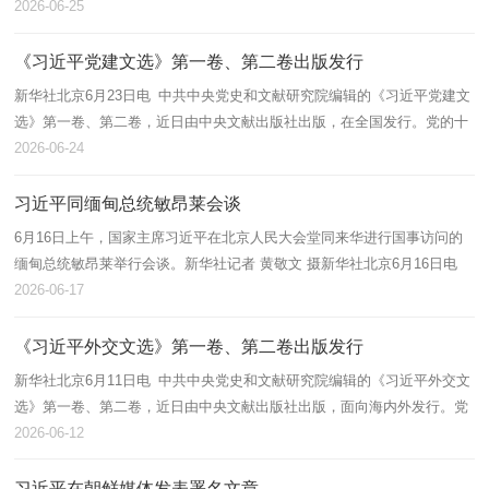
席、中央军委主席习近平24日在山东省德州市考察时强调，农业农村现代
2026-06-25
化关...
《习近平党建文选》第一卷、第二卷出版发行
新华社北京6月23日电 中共中央党史和文献研究院编辑的《习近平党建文
选》第一卷、第二卷，近日由中央文献出版社出版，在全国发行。党的十
八大以来，以习近平同志为核心的党中央围绕建设什么样的长期执政的马
2026-06-24
克思...
习近平同缅甸总统敏昂莱会谈
6月16日上午，国家主席习近平在北京人民大会堂同来华进行国事访问的
缅甸总统敏昂莱举行会谈。新华社记者 黄敬文 摄新华社北京6月16日电
（记者 马卓言）6月16日上午，国家主席习近平在北京人民大会堂同来华
2026-06-17
进行国...
《习近平外交文选》第一卷、第二卷出版发行
新华社北京6月11日电 中共中央党史和文献研究院编辑的《习近平外交文
选》第一卷、第二卷，近日由中央文献出版社出版，面向海内外发行。党
的十八大以来，以习近平同志为核心的党中央深刻把握新时代中国和世界
2026-06-12
发展...
习近平在朝鲜媒体发表署名文章