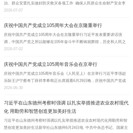
治、群众安置扎实做好防灾救灾各项工作 确保人民群众生命财产安全李
强作出批示新华社北京7月7日电 中共中央总书记、国家主席、中央军委主
2026-07-07
席习近...
庆祝中国共产党成立105周年大会在京隆重举行
庆祝中国共产党成立105周年大会在京隆重举行习近平发表重要讲话强
调，中国共产党之所以能够在105年奋斗中不断铸就辉煌，历史和人民之
所以选择中国共产党，根本在于我们党具有其他政党和政治力量无可比拟
2026-07-02
的优秀特...
庆祝中国共产党成立105周年音乐会在京举行
庆祝中国共产党成立105周年音乐会《人民至上》在京举行习近平李强赵
乐际王沪宁蔡奇丁薛祥李希韩正出席观看6月29日晚，庆祝中国共产党成
立105周年音乐会《人民至上》在北京举行。习近平、李强、赵乐际、王
2026-06-30
沪宁、蔡...
习近平在山东德州考察时强调 以扎实举措推进农业农村现代
化 用勤劳和智慧创造更加美好生活
习近平在山东德州考察时强调以扎实举措推进农业农村现代化用勤劳和智
慧创造更加美好生活新华社山东德州6月24日电 中共中央总书记、国家主