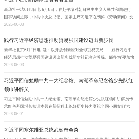
新华社平壤6月8日电 6月8日，在赴平壤对朝鲜民主主义人民共和国进行
国事访问之际，中共中央总书记、国家主席习近平在朝鲜《劳动新闻》发
表题为《继往开来、砥砺同行 续写中朝传统友谊崭新篇章》的署名文
2026-06-08
章。文章...
践行习近平经济思想推动贸易强国建设迈出新步伐
新华社北京6月2日电 题：以开放创新应对全球贸易变局——践行习近平
经济思想推动贸易强国建设迈出新步伐新华社记者谢希瑶、邹多为“要加快
建设贸易强国，升级货物贸易，创新服务贸易，发展数字贸易”“逐步变
2026-06-03
大...
习近平回信勉励中共一大纪念馆、南湖革命纪念馆少先队红
领巾讲解员
习近平回信勉励中共一大纪念馆、南湖革命纪念馆少先队红领巾讲解员传
承红色基因增长知识本领在新征程上跑好历史接力赛祝全国小朋友们“六
一”国际儿童节快乐新华社北京5月31日电 在“六一”国际儿童节即将到来
2026-06-01
之...
习近平同塞尔维亚总统武契奇会谈