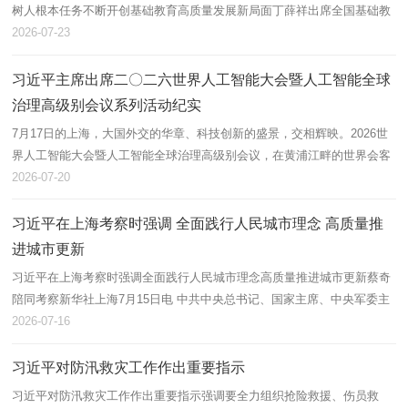
树人根本任务不断开创基础教育高质量发展新局面丁薛祥出席全国基础教
育工作会议并讲话新华社北京7月22日电 中共中央总书记、国家主席、中
2026-07-23
央军...
习近平主席出席二〇二六世界人工智能大会暨人工智能全球
治理高级别会议系列活动纪实
7月17日的上海，大国外交的华章、科技创新的盛景，交相辉映。2026世
界人工智能大会暨人工智能全球治理高级别会议，在黄浦江畔的世界会客
厅拉开帷幕。人们感叹于这个赋能型国家的远见与引领力，感慨于科技进
2026-07-20
步一日...
习近平在上海考察时强调 全面践行人民城市理念 高质量推
进城市更新
习近平在上海考察时强调全面践行人民城市理念高质量推进城市更新蔡奇
陪同考察新华社上海7月15日电 中共中央总书记、国家主席、中央军委主
席习近平15日在上海考察时强调，高质量推进城市更新是城市现代化建设
2026-07-16
的重...
习近平对防汛救灾工作作出重要指示
习近平对防汛救灾工作作出重要指示强调要全力组织抢险救援、伤员救