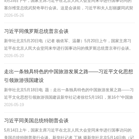
5月25日下午，国家主席习近平在北京人民大会堂同来华进行国事访问的
塞尔维亚总统武契奇举行会谈。这是会谈前，习近平和夫人彭丽媛同武契
奇和夫人塔玛拉合影。新华社记者 谢环驰 摄新华社北京5月25日电（记者
2026-05-26
杨依...
习近平同俄罗斯总统普京会谈
新华社北京5月20日电（记者 杨依军、温馨）5月20日上午，国家主席习
近平在北京人民大会堂同来华进行国事访问的俄罗斯总统普京举行会谈。
两国元首一致同意《中俄睦邻友好合作条约》继续延期。5月20日上午，
2026-05-20
国家主...
走出一条独具特色的中国旅游发展之路——习近平文化思想
引领旅游强国建设
新华社北京5月18日电 题：走出一条独具特色的中国旅游发展之路——习
近平文化思想引领旅游强国建设新华社记者徐壮5月19日，第16个“中国旅
游日”。党的十八大以来，旅游业发展步入快车道，日益成为新兴的战略
2026-05-19
性...
习近平同美国总统特朗普会谈
5月14日上午，国家主席习近平在北京人民大会堂同来华进行国事访问的
美国总统特朗普举行会谈。新华社记者 丁林 摄新华社北京5月14日电（记