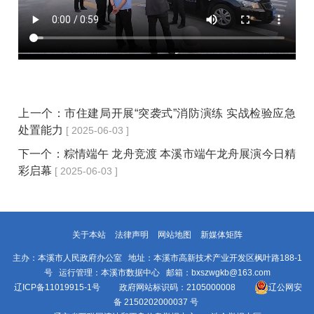
上一个：
市住建局开展“突袭式”消防演练 实战检验应急
处置能力
[ 2025-06-03 ]
下一个：
粽情端午 龙舟竞渡 本溪市端午龙舟展演今日精
彩启幕
[ 2025-06-03 ]
关于本站
法律声明
网站地图
新媒体矩阵
主办：本溪市人民政府办公室 地址：本溪市高新技术产业开发区枫叶路188-1
号 运行管理：本溪市数据中心 邮箱：bxszwgkb@163.com
辽ICP备11019915-1号
政府网站标识码：2105000008
辽公网安
备 2150202000037 号