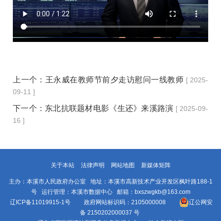
上一个：
王永威在教师节前夕走访慰问一线教师
[ 2025-
09-11 ]
下一个：
东北抗联题材电影《生还》来溪路演
[ 2025-09-
16 ]
关于本站
法律声明
网站地图
新媒体矩阵
主办：本溪市人民政府办公室 地址：本溪市高新技术产业开发区枫叶路188-1
号 运行管理：本溪市数据中心 邮箱：bxszwgkb@163.com
辽ICP备11019915-1号
政府网站标识码：2105000008
辽公网安
备 2150202000037 号