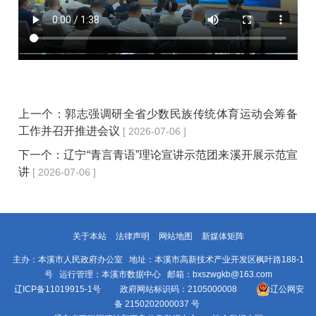
上一个：
郭志强调研全省少数民族传统体育运动会筹备
工作并召开推进会议
[ 2026-07-06 ]
下一个：
辽宁“青言青语”理论宣讲示范团来溪开展示范宣
讲
[ 2026-07-06 ]
关于本站
法律声明
网站地图
新媒体矩阵
主办：本溪市人民政府办公室 地址：本溪市高新技术产业开发区枫叶路188-1
号 运行管理：本溪市数据中心 邮箱：bxszwgkb@163.com
辽ICP备11019915-1号
政府网站标识码：2105000008
辽公网安
备 2150202000037 号