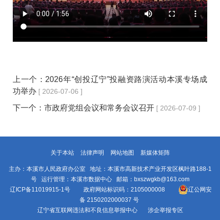
上一个：
2026年“创投辽宁”投融资路演活动本溪专场成
功举办
[ 2026-07-06 ]
下一个：
市政府党组会议和常务会议召开
[ 2026-07-09 ]
关于本站
法律声明
网站地图
新媒体矩阵
主办：本溪市人民政府办公室 地址：本溪市高新技术产业开发区枫叶路188-1
号 运行管理：本溪市数据中心 邮箱：bxszwgkb@163.com
辽ICP备11019915-1号
政府网站标识码：2105000008
辽公网安
备 2150202000037 号
辽宁省互联网违法和不良信息举报中心
涉企举报专区