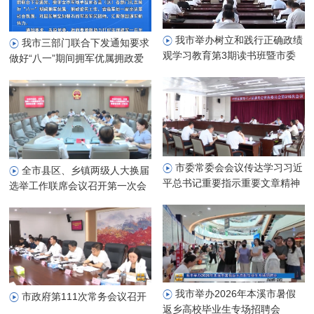
我市举办树立和践行正确政绩
我市三部门联合下发通知要求
观学习教育第3期读书班暨市委
做好“八一”期间拥军优属拥政爱
理论学习中心组专题学习会
民工作
市委常委会会议传达学习习近
全市县区、乡镇两级人大换届
平总书记重要指示重要文章精神
选举工作联席会议召开第一次会
研究部署我市贯彻落实工作
议
我市举办2026年本溪市暑假
市政府第111次常务会议召开
返乡高校毕业生专场招聘会