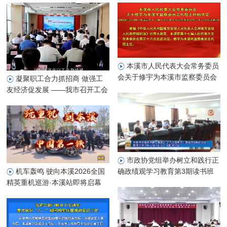
本溪市人民代表大会常务委员
会关于修宇为本溪市监察委员会
凝聚职工合力抓招商 做强工
代理主任的决定
友经济促发展 ——我市召开工会
系统招商选资赋能工友经济高质
量发展座谈会
市政协党组举办树立和践行正
确政绩观学习教育第3期读书班
机车轰鸣 驶向本溪2026全国
暨理论学习中心组（扩大）专题
精英重机巡游·本溪站即将启幕
学习会