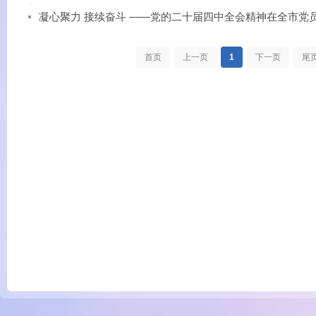
新…
凝心聚力 接续奋斗 ——党的二十届四中全会精神在全市党
首页
上一页
1
下一页
尾