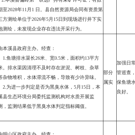
期至2028年11月1 日。县自然资源局会同有资质第
三方测绘单位于2026年5月15日到现场进行井下实
地测绘，未发现企业存在违法开采行为。
由本溪县政府主办。经查：
1.鱼塘排水渠长26米、宽0.5米，面积约13平方
加强日
米。排水渠因清理不及时存在淤泥、树枝、杂草
部分
管巡查
等杂物堆积，水体滞流不畅，导致有少许异味。
属实
保鱼塘
2.为进一步判定是否为黑臭水体，5月15日，本
良好。
溪县生态环境分局委托监测机构对水质开展监
测，监测结果低于黑臭水体判定指标阈值。
由明山区政府主办。经查
：