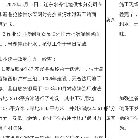
1.2026年5月12日，辽东水务北地供水分公司在
施工现
永新巷抢修供水管网时有少量污水泄漏至路面，
整完毕
属实
有异味。
积水、
2.作业公司接到群众反映外排污水渗漏到路面
味。
后，当即停止排水，抢修工作于当日完成。
由本溪县政府主办。经查：
1.被反映企业为本溪县偏岭第一铁选厂，位于高
官镇西麻户村三组，1988年建设，无合法用地手
续。县自然资源局于2023年10月对该铁选厂违法
占地18518平方米进行了处罚，其中工矿用地
加强监
14675平方米，旱地3843平方米，并处罚款22.3610
部分
确保不
万元，罚款已缴纳，企业违法占用土地已退回西
属实
新的违
麻户村集体。
为。
2.本溪县偏岭第一铁选厂持有采矿许可证，有效