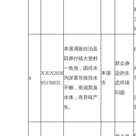
本溪满族自治县
田师付镇大堡村
群众身
一鱼池，因排水
X3LN2026
本溪
边的生
4
沟淤塞导致排水
05130035
市
态环境
不畅，形成黑臭
问题
水体，有异味产
生。