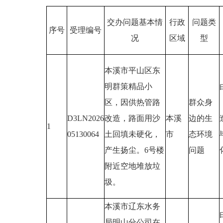
交办问题基本情
行政
问题类
序号
受理编号
况
区域
型
本溪市平山区东
明群策精品小
区，因供热管路
群众身
D3LN2026
改造，路面用沙
本溪
边的生
1
05130064
土回填未硬化，
市
态环境
产生扬尘。6号楼
问题
附近空地堆放垃
圾。
本溪市辽东水务
局明山分公司在