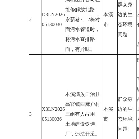
群众身
维修解放北路
D3LN2026
本溪
边的生
2
永新巷7—2栋对
05130030
市
态环境
面污水管道时，
问题
将污水直排路
面，有异味。
本溪满族自治县
群众身
高官镇西麻户村
X3LN2026
本溪
边的生
3
三组有人占用
05130036
市
态环境
土地建设铁选
问题
厂，违法开采。