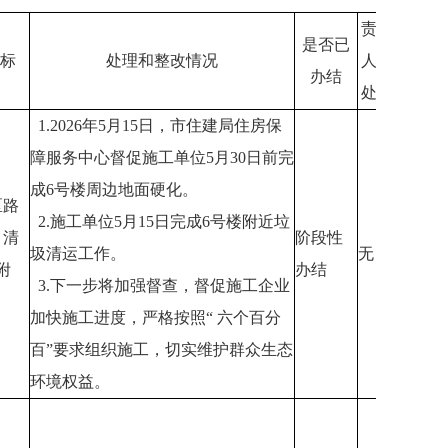
责任
是否已
标
处理和整改情况
人被
办结
处理
1.2026年5月15日，市住建局住房保
障服务中心督促施工单位5月30日前完
成6号楼周边地面硬化。
区路
2.施工单位5月15日完成6号楼附近垃
，清
阶段性
圾清运工作。
无
附
办结
3.下一步将加强督查，督促施工企业
。
加快施工进度，严格按照“ 六个百分
百”要求组织施工，切实维护群众生态
环境权益。