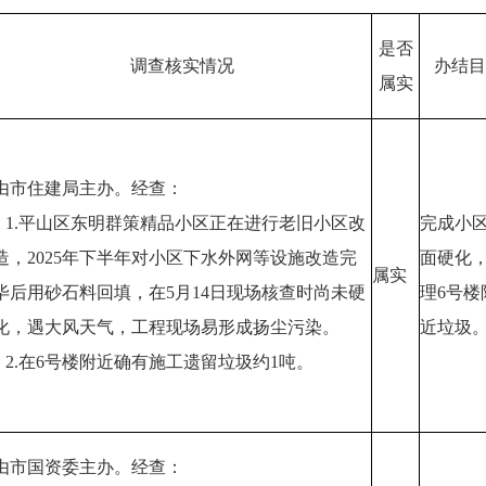
是否
调查核实情况
办结目
属实
由市住建局主办。经查：
1.平山区东明群策精品小区正在进行老旧小区改
完成小
造，2025年下半年对小区下水外网等设施改造完
面硬化
属实
毕后用砂石料回填，在5月14日现场核查时尚未硬
理6号楼
化，遇大风天气，工程现场易形成扬尘污染。
近垃圾
2.在6号楼附近确有施工遗留垃圾约1吨。
由市国资委主办。经查：