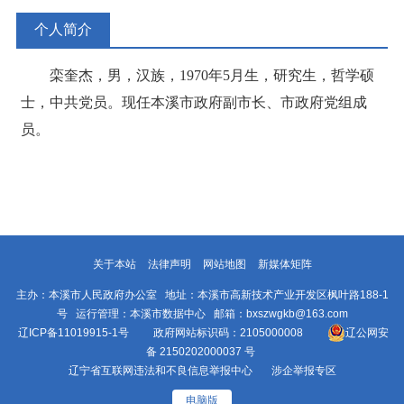
个人简介
栾奎杰，男，汉族，1970年5月生，研究生，哲学硕
士，中共党员。现任本溪市政府副市长、市政府党组成
员。
关于本站
法律声明
网站地图
新媒体矩阵
主办：本溪市人民政府办公室 地址：本溪市高新技术产业开发区枫叶路188-1
号 运行管理：本溪市数据中心 邮箱：bxszwgkb@163.com
辽ICP备11019915-1号
政府网站标识码：2105000008
辽公网安
备 2150202000037 号
辽宁省互联网违法和不良信息举报中心
涉企举报专区
电脑版