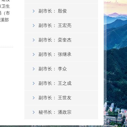
市卫生
副市长：
殷俊
局（市
驻溪部
副市长：
王宏亮
副市长：
栾奎杰
副市长：
张继承
副市长：
李众
副市长：
王之成
副市长：
王世友
秘书长：
潘政宗