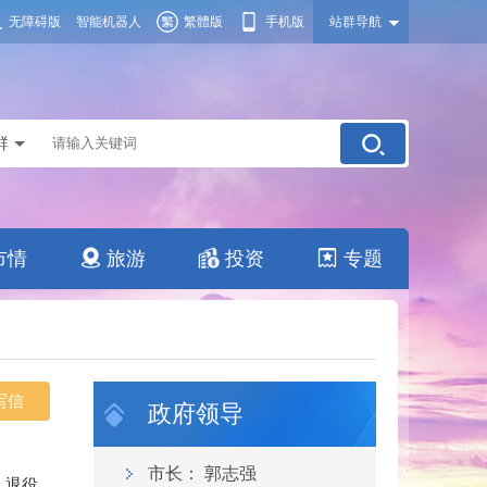
无障碍版
智能机器人
繁體版
手机版
站群导航
群
市情
旅游
投资
专题
写信
政府领导
市长：
郭志强
、退役