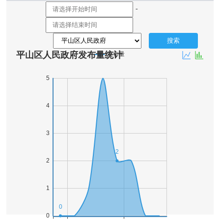
5455
比：-85.07%
-
搜索
区
人
民