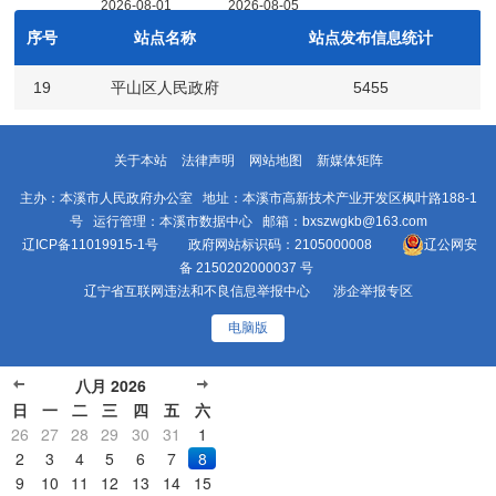
序号
站点名称
站点发布信息统计
19
平山区人民政府
5455
政
关于本站
法律声明
网站地图
新媒体矩阵
主办：本溪市人民政府办公室 地址：本溪市高新技术产业开发区枫叶路188-1
号 运行管理：本溪市数据中心 邮箱：bxszwgkb@163.com
辽ICP备11019915-1号
政府网站标识码：2105000008
辽公网安
府
备 2150202000037 号
辽宁省互联网违法和不良信息举报中心
涉企举报专区
电脑版
八月 2026
日
一
二
三
四
五
六
9
26
27
28
29
30
31
1
2
3
4
5
6
7
8
9
10
11
12
13
14
15