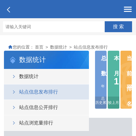
您的位置：
首页
>
数据统计
>
站点信息发布排行
总
本
当
数据统计
数
月
前
当
数据统计
10
年
平
排
站点信息发布排行
总
历史累
较上月
名
站点信息公开排行
数
计总
增减百
314
站点浏览量排行
数：
分
山