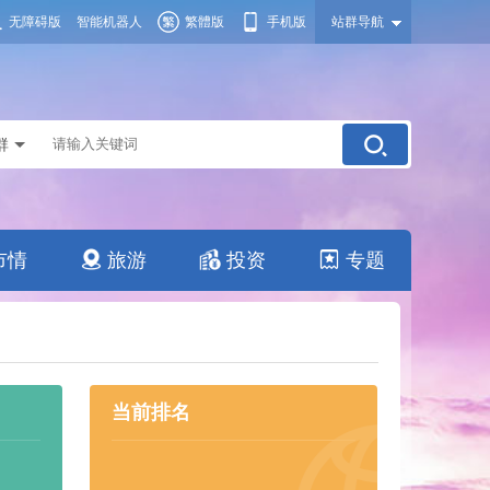
无障碍版
智能机器人
繁體版
手机版
站群导航
群
市情
旅游
投资
专题
当前排名