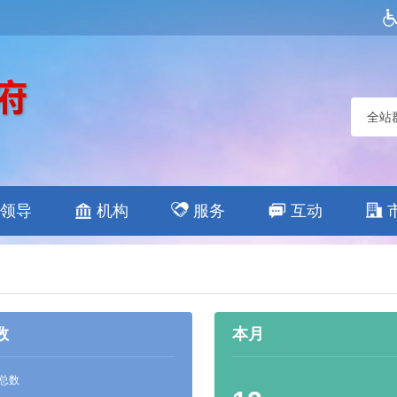
全站
领导
机构
服务
互动
数
本月
总数