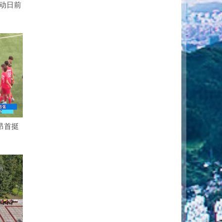
动日前
昂首挺