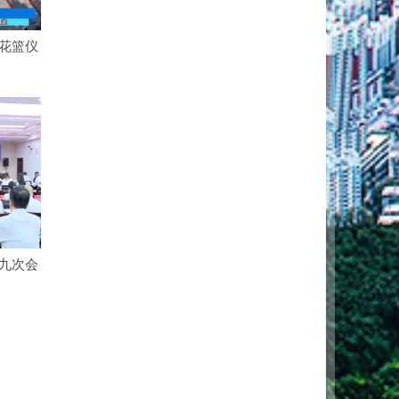
花篮仪
九次会