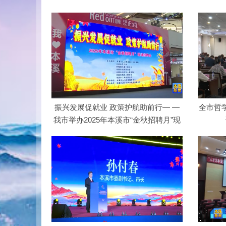
振兴发展促就业 政策护航助前行— —
全市哲
我市举办2025年本溪市“金秋招聘月”现
场…