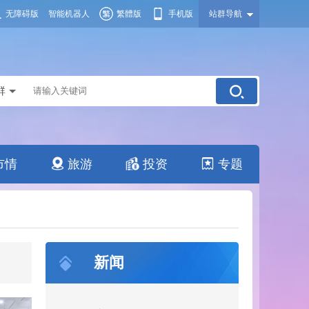
无障碍版
智能机器人
繁體版
手机版
站群导航
群
市情
旅游
投资
专题
新闻