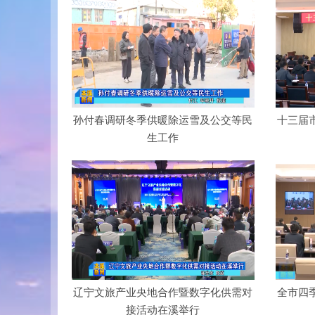
孙付春调研冬季供暖除运雪及公交等民
十三届
生工作
辽宁文旅产业央地合作暨数字化供需对
全市四
接活动在溪举行