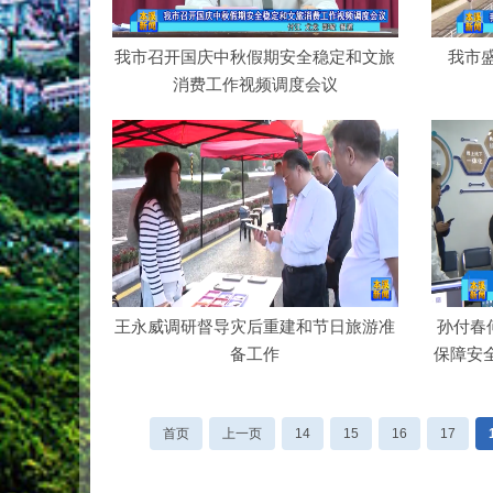
我市召开国庆中秋假期安全稳定和文旅
我市
消费工作视频调度会议
王永威调研督导灾后重建和节日旅游准
孙付春
备工作
保障安
首页
上一页
14
15
16
17