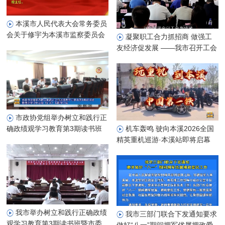
本溪市人民代表大会常务委员
会关于修宇为本溪市监察委员会
凝聚职工合力抓招商 做强工
代理主任的决定
友经济促发展 ——我市召开工会
系统招商选资赋能工友经济高质
量发展座谈会
市政协党组举办树立和践行正
确政绩观学习教育第3期读书班
机车轰鸣 驶向本溪2026全国
暨理论学习中心组（扩大）专题
精英重机巡游·本溪站即将启幕
学习会
我市举办树立和践行正确政绩
我市三部门联合下发通知要求
观学习教育第3期读书班暨市委