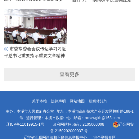
做好“八一”期间拥军优属拥政爱
理论学习中心组专题学习会
民工作
市委常委会会议传达学习习近
平总书记重要指示重要文章精神
研究部署我市贯彻落实工作
查看更多
关于本站
法律声明
网站地图
新媒体矩阵
主办：本溪市人民政府办公室 地址：本溪市高新技术产业开发区枫叶路188-1
号 运行管理：本溪市数据中心 邮箱：bxszwgkb@163.com
辽ICP备11019915-1号
政府网站标识码：2105000008
辽公网安
备 2150202000037 号
辽宁省互联网违法和不良信息举报中心
涉企举报专区