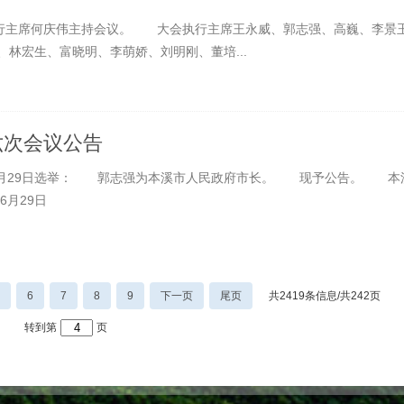
执行主席何庆伟主持会议。 大会执行主席王永威、郭志强、高巍、李景
林宏生、富晓明、李萌娇、刘明刚、董培...
六次会议公告
年6月29日选举： 郭志强为本溪市人民政府市长。 现予公告。 本
月29日
6
7
8
9
下一页
尾页
共2419条信息/共242页
转到第
页