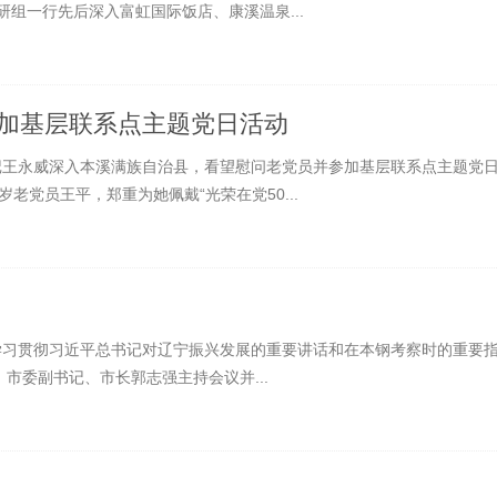
组一行先后深入富虹国际饭店、康溪温泉...
参加基层联系点主题党日活动
书记王永威深入本溪满族自治县，看望慰问老党员并参加基层联系点主题党
老党员王平，郑重为她佩戴“光荣在党50...
入学习贯彻习近平总书记对辽宁振兴发展的重要讲话和在本钢考察时的重要
市委副书记、市长郭志强主持会议并...