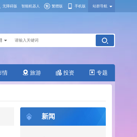
无障碍版
智能机器人
繁體版
手机版
站群导航
群
市情
旅游
投资
专题
新闻