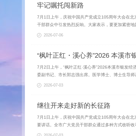
牢记嘱托闯新路
7月1日上午，庆祝中国共产党成立105周年大会在
干部群众中引发热烈反响。大家表示，要更加紧密地团
2026-07-06
“枫叶正红・溪心养”2026 本溪
7月2日上午，“枫叶正红·溪心养”2026本溪市银
委副书记、市长郭志强出席。医学博士、博士生导师高
2026-07-03
继往开来走好新的长征路
7月1日上午，庆祝中国共产党成立105周年大会在
要讲话。全市广大党员干部群众通过多种方式收听收
2026-07-03