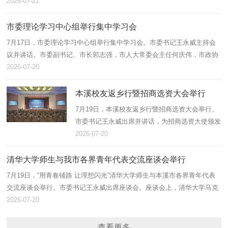
精准谋划太子河流域水环境综合整治项目，坚持科学规划、动态完善、梯
2026-07-21
次推进...
市委理论学习中心组举行集中学习会
7月17日，市委理论学习中心组举行集中学习会。市委书记王永威主持会
议并讲话。市委副书记、市长郭志强，市人大常委会主任何庆伟，市政协
主席高巍出席会议。会上，中国工程院院士、北京科技大学碳中和创新研
2026-07-20
究院院...
本溪校友返乡行暨招商选资大会举行
7月19日，本溪校友返乡行暨招商选资大会举行。
市委书记王永威出席并讲话，为招商选资大使颁发
聘书。市人大常委会主任何庆伟、市政协主席高
2026-07-20
巍，沈阳药科大学党委书记关雪峰、辽宁中医药大
学党委书记杨鸫祥出席会议...
清华大学师生与我市各界青年代表交流座谈会举行
7月19日，“用青春铺路 让理想闪光”清华大学师生与本溪市各界青年代表
交流座谈会举行。市委书记王永威出席座谈会。座谈会上，清华大学马克
思主义学院院长朱安东作专题讲座；我市青年代表围绕本溪资源禀赋和工
2026-07-20
业...
查看更多