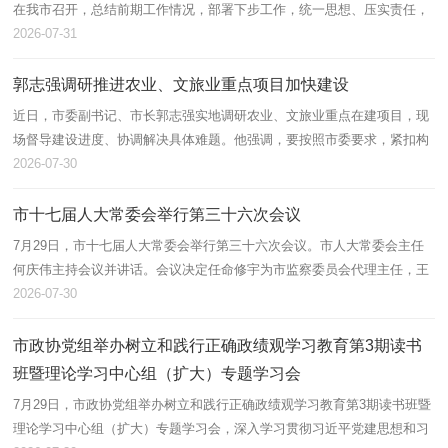
在我市召开，总结前期工作情况，部署下步工作，统一思想、压实责任，
确保运动会筹办工作科学推进、精准发力、高效运行。 会议通报了运
2026-07-31
动会筹...
郭志强调研推进农业、文旅业重点项目加快建设
近日，市委副书记、市长郭志强实地调研农业、文旅业重点在建项目，现
场督导建设进度、协调解决具体难题。他强调，要按照市委要求，紧扣构
建“4816”产业体系，狠抓重点项目建设，既保进度又保质量更保安全，用
2026-07-30
优...
市十七届人大常委会举行第三十六次会议
7月29日，市十七届人大常委会举行第三十六次会议。市人大常委会主任
何庆伟主持会议并讲话。会议决定任命修宇为市监察委员会代理主任，王
宏亮、王世友为本溪市人民政府副市长。 会议听取和审议了市政府关
2026-07-30
于本溪...
市政协党组举办树立和践行正确政绩观学习教育第3期读书
班暨理论学习中心组（扩大）专题学习会
7月29日，市政协党组举办树立和践行正确政绩观学习教育第3期读书班暨
理论学习中心组（扩大）专题学习会，深入学习贯彻习近平党建思想和习