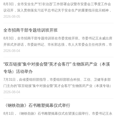
8月3日，全市安全生产“打非治违”工作部署会议暨市安委会三季度工作会
议召开，深入贯彻落实习近平总书记关于安全生产的重要指示批示精神，
以及省相关会议精神，部署开展重点行业领域“打非治违”工作。市委书
2026-08-05
记...
全市招商干部专题培训班开班
8月3日，全市招商干部专题培训班在市委党校开班。市委书记王永威出席
开班式并讲话，市委副书记、市长郭志强，市人大常委会主任何庆伟，市
政协主席高巍出席。 王永威指出，形势严峻，必须直面以对、明责于
2026-08-04
心。...
“双百链接”集中对接会暨“英才会客厅” 生物医药产业（本溪
专场）活动举办
7月31日，由省委组织部指导，市委组织部联合科技、工信、卫健等多部
门主办的“双百链接”集中对接会暨“英才会客厅”生物医药产业（本溪专场）
活动，在省委组织部党员教育和人才发展服务中心举办。 生物医药
2026-08-04
是...
《钢铁劲旅》石书雕塑揭幕仪式举行
8月1日，《钢铁劲旅》石书雕塑揭幕仪式在望溪公园举行。市委书记王永