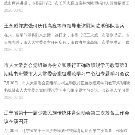
威出席并讲话，市委副书记、市长郭志强出席并为雕塑捐赠人颁发捐赠证
书，市委常委、本钢集团党委书记、董事长于峰，本钢集团总经理霍刚出
2026-08-03
席仪...
王永威郭志强何庆伟高巍等市领导走访慰问驻溪部队官兵
在八一建军节即将到来之际，连日来，市委书记王永威，市委副书记、市
长郭志强，市人大常委会主任何庆伟，市政协主席高巍，市委副书记、政
法委书记吕雪峰等市领导分别到驻溪各部队进行走访慰问，代表市委、市
2026-07-31
政府...
市人大常委会党组举办树立和践行正确政绩观学习教育第3
期读书班暨市人大常委会党组理论学习中心组专题学习会议
7月30日，市人大常委会党组举办树立和践行正确政绩观学习教育第3期读
书班暨市人大常委会党组理论学习中心组专题学习会议。会议深入学习贯
彻习近平党建思想和习近平总书记在庆祝中国共产党成立105周年大会上
2026-07-31
的重要...
辽宁省第十一届少数民族传统体育运动会第二次筹备工作会
议在溪召开
7月30日，辽宁省第十一届少数民族传统体育运动会第二次筹备工作会议