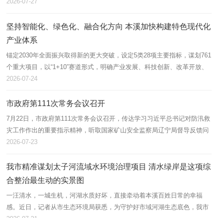
动全市经济高质量发展新的增长极。”这是近日记者在市科技局采访中了解
2026-07-27
到...
坚持智能化、绿色化、融合化方向 本溪加快构建特色现代化
产业体系
锚定2030年全面振兴取得新的更大突破，设定5类28项主要指标，谋划761
个重大项目，以“1+10”赛道形式，明确产业发展、科技创新、改革开放、
绿色发展、民生保障等11个领域的工作思路和重点任务。7月23日，“开局
2026-07-24
起...
市政府第111次常务会议召开
7月22日，市政府第111次常务会议召开，传达学习习近平总书记对防汛救
灾工作作出的重要指示精神，听取国家矿山安全监察局辽宁局督导反馈问
题整改落实情况汇报，听取全市在建和储备项目、招商选资签约落地项
2026-07-23
目、金...
我市精准谋划太子河流域水环境治理项目 清水绿岸是这项综
合整治最生动的实景图
一汪清水，一城生机，河湖水质好坏，直接牵动着本溪百姓日常的幸福
感。近日，记者从市生态环境局获悉，为守护好市域河湖生态底色，我市