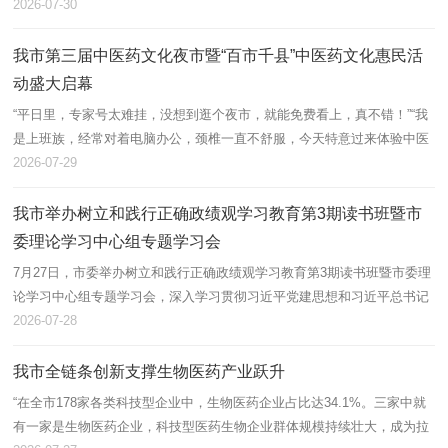
近平总书记在庆祝中国共产党成立105周年大会上的重要讲话精神，以坚
2026-07-30
强党性...
我市第三届中医药文化夜市暨“百市千县”中医药文化惠民活
动盛大启幕
“平日里，专家号太难挂，没想到逛个夜市，就能免费看上，真不错！”“我
是上班族，经常对着电脑办公，颈椎一直不舒服，今天特意过来体验中医
调理的精妙之处！”“这些由医院自制的中药茶饮，可以免费品尝，我过...
2026-07-29
我市举办树立和践行正确政绩观学习教育第3期读书班暨市
委理论学习中心组专题学习会
7月27日，市委举办树立和践行正确政绩观学习教育第3期读书班暨市委理
论学习中心组专题学习会，深入学习贯彻习近平党建思想和习近平总书记
在庆祝中国共产党成立105周年大会上的重要讲话精神，以坚强党性引领
2026-07-28
保障树...
我市全链条创新支撑生物医药产业跃升
“在全市178家各类科技型企业中，生物医药企业占比达34.1%。三家中就
有一家是生物医药企业，科技型医药生物企业群体规模持续壮大，成为拉