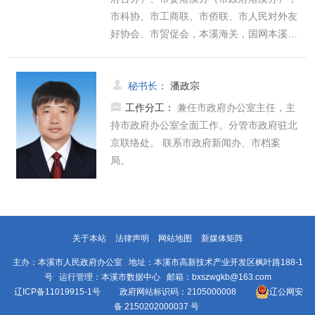
市科协、市工商联、市侨联、市人民对外友
好协会、市贸促会，本溪海关，国网本溪…
秘书长
：
潘政宗
工作分工：
兼任市政府办公室主任，主
持市政府办公室全面工作。分管市政府驻北
京联络处。 联系市政府新闻办、市档案
局。
关于本站
法律声明
网站地图
新媒体矩阵
主办：本溪市人民政府办公室 地址：本溪市高新技术产业开发区枫叶路188-1
号 运行管理：本溪市数据中心 邮箱：bxszwgkb@163.com
辽ICP备11019915-1号
政府网站标识码：2105000008
辽公网安
备 2150202000037 号