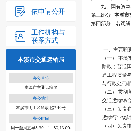
九、国有资本
依申请公开
第三部分
本溪市
第四部分
名词解
工作机构与
联系方式
一、主要职
（
一）
本溪
本溪市交通运输局
路政；普通
通工程质量
办公单位
与行政处罚
本溪市交通运输局
（二） 贯
办公地址
交通运输综
本溪市明山区解放北路40号
（三）负责
运输行业统
办公时间
（四）负责
周一至周五早8:30—11:30,13:00-