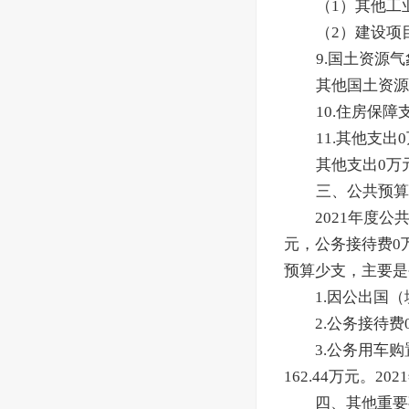
（1）其他工
（2）建设项
9.国土资源
其他国土资源
10.住房保
11.其他支出
其他支出0万
三、公共预算
2021年度
元，公务接待费0
预算少支，主要是
1.因公出国
2.公务接待
3.公务用车
162.44
万元。20
四、其他重要