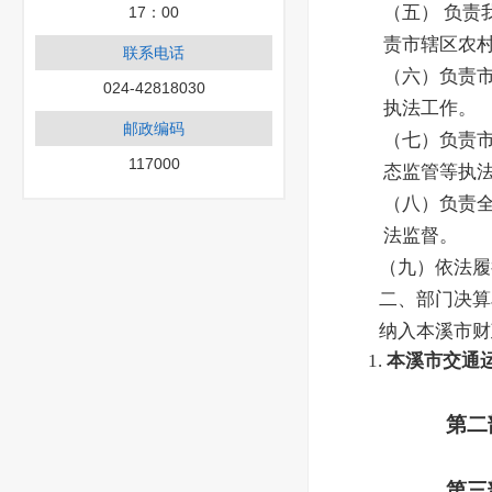
（五） 负
17：00
责市辖区农
联系电话
（六）负责
024-42818030
执法工作。
邮政编码
（七）负责
117000
态监管等执
（八）负责
法监督。
（九）依法履
二、部门决算
纳入本溪市财
1.
本溪市交通
第二
第三