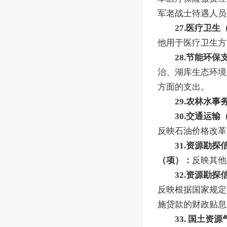
军老战士待遇人员
27.医疗卫
他用于医疗卫生方
28.节能环
治、湖库生态环境
方面的支出。
29.农林水
30.交通运
反映石油价格改革
31.资源勘
（项）：
反映其他
32.资源勘
反映根据国家规定
施贷款的财政贴息
33. 国土