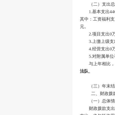
（二）支出总计
1.基本支出
44
其中：工资福利支
元。
2.项目支出0
3.上缴上级
4.经营支出
5.对附属单
与上年相比，
法队
。
（三）年末结
二、财政拨
（一）总体情
财政拨款支出