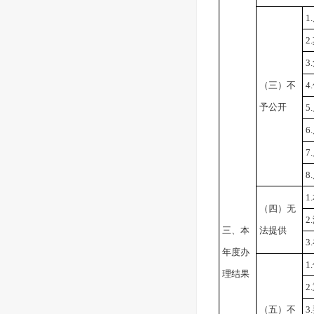
1
2
3
（三）不
4
予公开
5
6
7
8
1
（四）无
2
三、本
法提供
3
年度办
1
理结果
2
（五）不
3