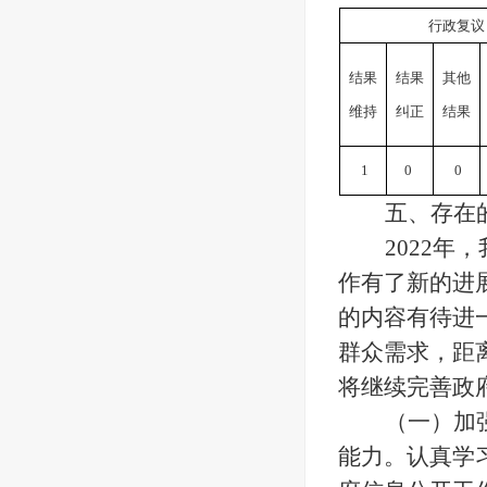
行政复议
结果
结果
其他
维持
纠正
结果
1
0
0
五、存在
2022
作有了新的进
的内容有待进
群众需求，距
将继续完善政
（一）
加
能力。
认真学