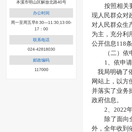
本溪市明山区解放北路40号
按照相关
办公时间
现人民群众对
周一至周五早8:30—11:30,13:00-
对人民群众生
17：00
为主，充分利
联系电话
公开信息
118
024-42818030
（
二
）依
邮政编码
1、依申
117000
我局明确了依
网站上，以方
并落实了业务
政府信息。
2、20
除了面向
外，全年
收到