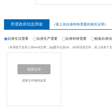
所需政府信息用途
（请上传自身特殊需要的相关证明）
自身生活需要
自身生产需要
自身科研需要
检验自身信
（本系统只支持上传word文档、jpg图片以及rar、zip等压缩文件，若上传多个文
选择文件
或将文件拖到这里