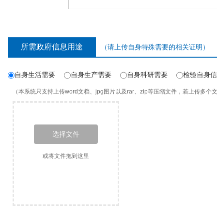
所需政府信息用途
（请上传自身特殊需要的相关证明）
自身生活需要
自身生产需要
自身科研需要
检验自身信
（本系统只支持上传word文档、jpg图片以及rar、zip等压缩文件，若上传多个文
选择文件
或将文件拖到这里