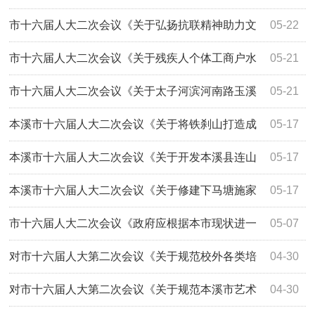
旅游产业开发的建议》（第2009号）答复
市十六届人大二次会议《关于弘扬抗联精神助力文
05-22
化精准扶贫的建议》（第2002号）答复
市十六届人大二次会议《关于残疾人个体工商户水
05-21
电煤气缴费执行阶梯收费标准的建议》(第22...
市十六届人大二次会议《关于太子河滨河南路玉溪
05-21
桥下栈道连接的建议》(第2075号)答复
本溪市十六届人大二次会议《关于将铁刹山打造成
05-17
东北道教特色旅游名山的建议》（第2215号...
本溪市十六届人大二次会议《关于开发本溪县连山
05-17
关和草河口旅游资源的建议》（第2197号）答复
本溪市十六届人大二次会议《关于修建下马塘施家
05-17
村至草河口套峪村道路的建议》（第2166号...
市十六届人大二次会议《政府应根据本市现状进一
05-07
步优化我市营商环境的建议》（2184号）答复
对市十六届人大第二次会议《关于规范校外各类培
04-30
训班的建议》（第2139号）的答复
对市十六届人大第二次会议《关于规范本溪市艺术
04-30