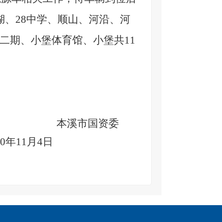
湖、28中学、顺山、河沿、河
二期、小堡体育馆、小堡共11
本溪市国资委
0
年
11
月
4
日