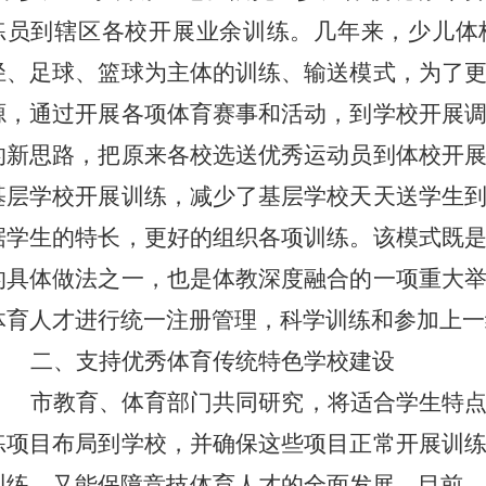
练员到辖区各校开展业余训练。几年来，少儿体
径、足球、篮球为主体的训练、输送模式，为了
源，通过开展各项体育赛事和活动，到学校开展
的新思路，把原来各校选送优秀运动员到体校开
基层学校开展训练，减少了基层学校天天送学生
据学生的特长，更好的组织各项训练。该模式既
的具体做法之一，也是体教深度融合的一项重大
体育人才进行统一注册管理，科学训练和参加上一
二、支持优秀体育传统特色学校建设
市教育、体育部门共同研究，将适合学生特
练项目布局到学校，并确保这些项目正常开展训
训练，又能保障竞技体育人才的全面发展。目前，