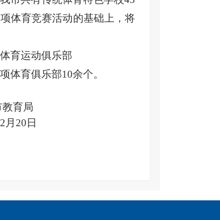
各项体育竞赛活动的基础上，将
体育运动俱乐部
项体育俱乐部10余个。
市教育局
年2月20日