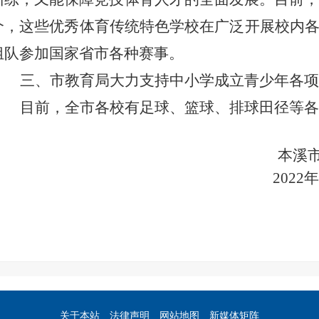
个，这些优秀体育传统特色学校在广泛开展校内
组队参加国家省市各种赛事。
三、市教育局大力支持中小学成立青少年各项
目前，全市各校有足球、篮球、排球田径等各
本溪
2022
关于本站
法律声明
网站地图
新媒体矩阵