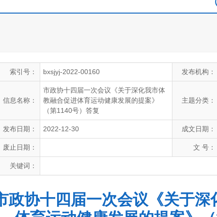
索引号：
bxsjyj-2022-00160
发布机构：
市政协十四届一次会议《关于深化我市体
信息名称：
教融合促进体育运动健康发展的提案》
主题分类：
（第1140号）答复
发布日期：
2022-12-30
成文日期：
废止日期：
文 号：
关键词：
市政协十四届一次会议《关于深