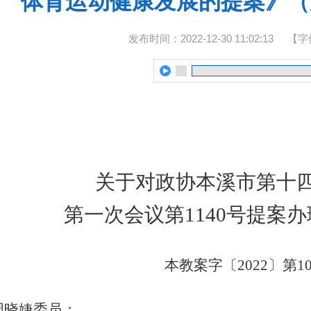
体育运动健康发展的提案》（第
发布时间：2022-12-30 11:02:13
【字
关于对政协本溪市第十
第一次会议第1140号提案
本教案字〔2022〕第1
周晓婕委员：