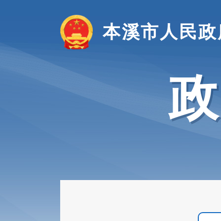
本溪市人民政