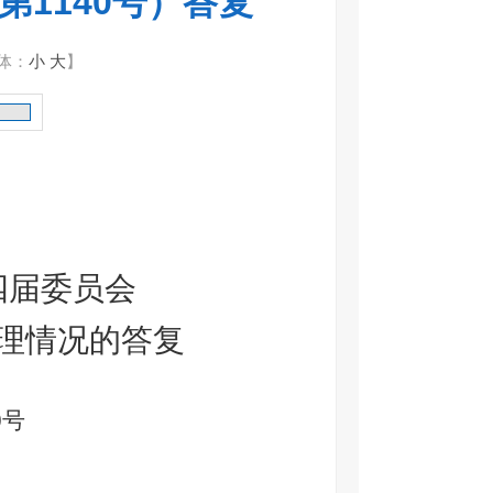
1140号）答复
体：
小
大
】
四届委员会
办理情况的答复
0号