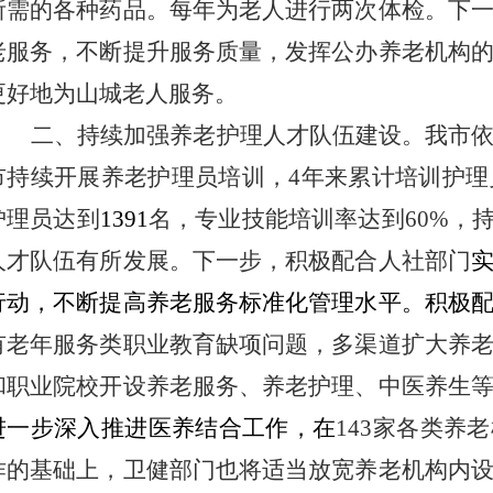
所需的各种药品。每年为老人进行两次体检。
下
老服务，不断提升服务质量，发挥公办养老机构
更好地为山城老人服务。
二、
持续
加强
养老护理
人才队伍建设。
我市
市持续开展
养老护理员
培训，4年来累计培训护理
护理员达到
1391
名，专业技能培训率达到60%，
人才队伍有所发展。
下一步，
积极配合人社部门
行动，不断提高养老服务标准化管理水平。
积极
有老年服务类职业教育缺项问题
，
多渠道扩大养
和职业院校开设养老服务、养老护理、中医养生
进一步深入推进医养结合工作
，
在
14
3
家各类养老
作的
基础上
，
卫健部门也将
适当放宽养老机构内