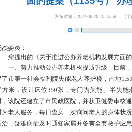
面的提案（1135号） 
发布时间：2022-06-28 10:15:58
【字
杨杰委员：
您提出的《关于
推进公办养老机构发展方面
的
一、
努力推动
公办养老
机构提质升级
。
目前，
建了市第一社会福利院失能老人养护楼，占地1.59
平方米，设计床位350张
，
专门为失能、半失能
时，该院还建立了市民政
医院
，
并获卫健委审核
时为老人服务，每日查房一次询问老人的身体状
医治，疑难病症及时通知家属并备有全套救护应