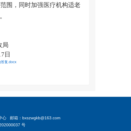
险范围
，
同时
加强医疗机构适老
。
政局
17
日
复.docx
箱：bxszwgkb@163.com
02000037 号