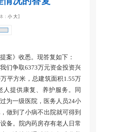
办理情况的答复
体：
小
大
】
提案》收悉。现答复如下：
我们
争取6373
万元
资金投资兴
万平方米，总建筑面积1.55万
老人提供康复、养护服务。
同
通过为一级医院，医务
人员24小
况
，
做到了小病不出院就可得到
急设备。院内
药
房存有老人日常