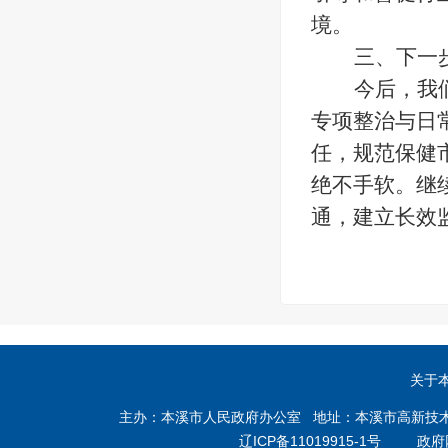
境。
三
、下一
今后，我
专项整治与日
任，规范保健
绝不手软。继
通，建立长效
关于
主办：本溪市人民政府办公室 地址：本溪市高新技术产业开
辽ICP备11019915-1号
政府网站