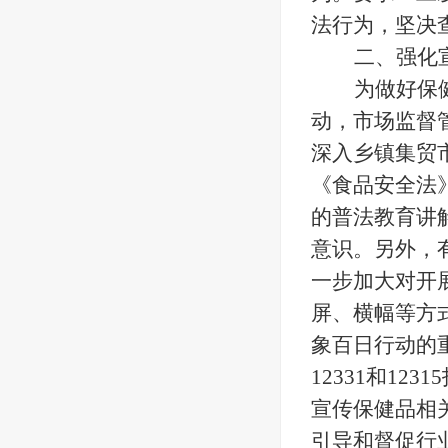
法行为，坚决
二、
强化
为做好保
动，市场监督
深入乡镇集贸
《食品安全法
的普法教育讲
意识。另外，
一步加大对开
屏、横幅等方
象百日行动的
12331和1
宣传保健品相
引导和督促行