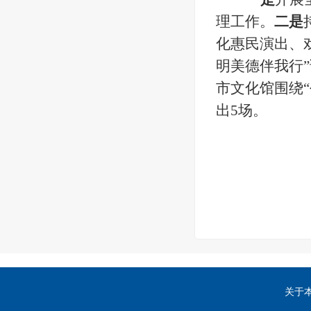
理工作。
二是
化惠民演出、
明美德伴我行”
市文化馆围绕
出5场。
本溪市
2
关于