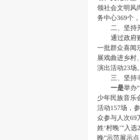
领社会文明风
务中心369个
二、坚持
通过政府
一批群众喜闻
展戏曲进乡村
演出活动23场
三、坚持
一是
举办
少年民族音乐
活动157场，
众参与人次6
姓‘村晚’”入
晚”示范展示