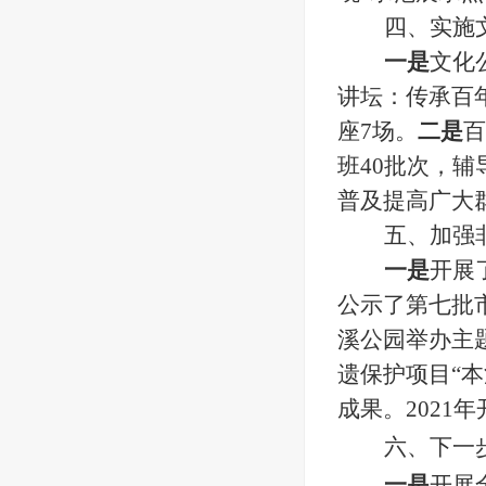
四、实施
一是
文化
讲坛：传承百
座7场。
二是
百
班40批次，辅
普及提高广大
五、加强
一是
开展
公示了第七批
溪公园举办主
遗保护项目“本
成果。2021
六、下一
一是
开展