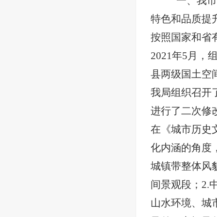
一、
我市
特色和品质提
按照
国家和省
2021年5月
，
县两级
国土空
我局组织召开
进行了二次修
在《
城市历史
化内涵的角度
城镇带整体风
间景观段
；
2.
山水环境、城