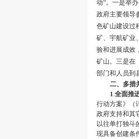
动”。一是举
政府主要领导
色矿山建设过
矿、宇航矿业
验和进展成效
矿山。三是在
部门和人员到
二、多措
1
.
全面推
行动方案》（
政府支持和其
以往单打独斗
现具备创建条