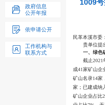
100
政府信息
公开年报
依申请公开
民革本溪市委
贵单位
提
工作机构与
一、绿色
联系方式
截止
20
成41家矿山
矿山名录14
家；已建成纳
矿山企业占比2