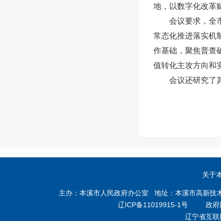
地，以数字化改革
会议要求，全市各
常态化推进落实机
作基础，聚焦普查确
值转化主攻方向和
会议还研究了其
关于
主办：本溪市人民政府办公室 地址：本溪市高新技术产业开
辽ICP备11019915-1号
政府网站
辽宁省互联