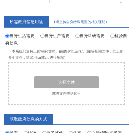
所需政府信息用途
（请上传自身特殊需要的相关证明）
自身生活需要
自身生产需要
自身科研需要
检验自
身信息
（本系统只支持上传word文档、jpg图片以及rar、zip等压缩文件，若上传
多个文件，请采用rar或zip进行压缩）
选择文件
或将文件拖到这里
获取政府信息的方式
邮寄
快递
电子邮件
传真
自行领取/当场阅