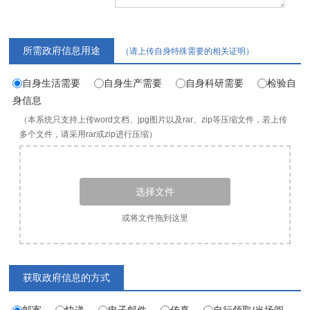
所需政府信息用途
（请上传自身特殊需要的相关证明）
自身生活需要
自身生产需要
自身科研需要
检验自
身信息
（本系统只支持上传word文档、jpg图片以及rar、zip等压缩文件，若上传
多个文件，请采用rar或zip进行压缩）
选择文件
或将文件拖到这里
获取政府信息的方式
邮寄
快递
电子邮件
传真
自行领取/当场阅