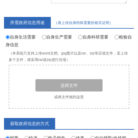
所需政府信息用途
（请上传自身特殊需要的相关证明）
自身生活需要
自身生产需要
自身科研需要
检验自
身信息
（本系统只支持上传word文档、jpg图片以及rar、zip等压缩文件，若上传
多个文件，请采用rar或zip进行压缩）
选择文件
或将文件拖到这里
获取政府信息的方式
邮寄
快递
电子邮件
传真
自行领取/当场阅