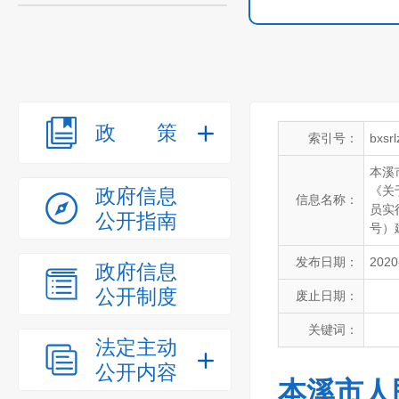
政策
索引号：
bxsr
本溪
《关
政府信息
信息名称：
员实
公开指南
号）
发布日期：
2020
政府信息
公开制度
废止日期：
关键词：
法定主动
公开内容
本溪市人