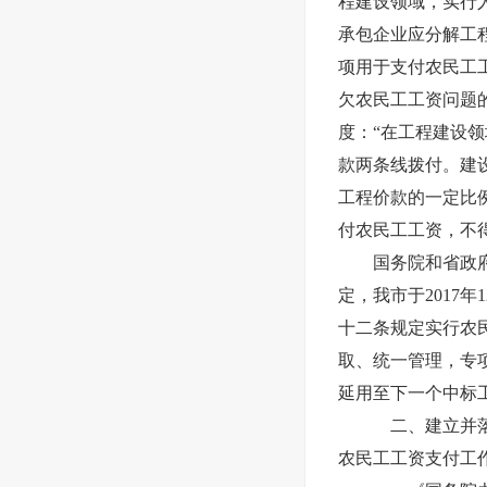
程建设领域，实行
承包企业应分解工
项用于支付农民工
欠农民工工资问题的
度：“
在工程建设领
款两条线拨付。建
工程价款的一定比
付农民工工资，不
国务院和省政
定，我市于2017年
十二条规定实行农
取、统一管理，专
延用至下一个中标
二、
建立并
农民工工资支付工