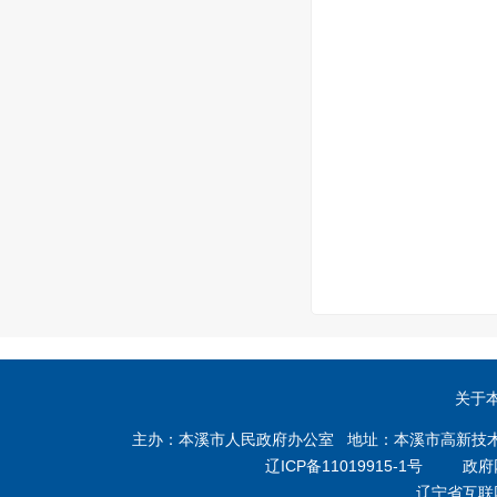
关于
主办：本溪市人民政府办公室 地址：本溪市高新技术产业开
辽ICP备11019915-1号
政府网站
辽宁省互联