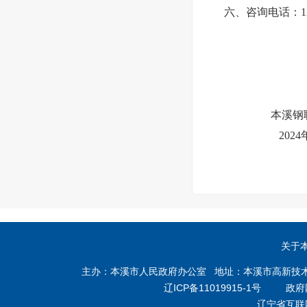
六、咨询电话
：1
本溪钢联建筑
202
4
关于
主办：本溪市人民政府办公室 地址：本溪市高新技术产业开
辽ICP备11019915-1号
政府网站
辽宁省互联