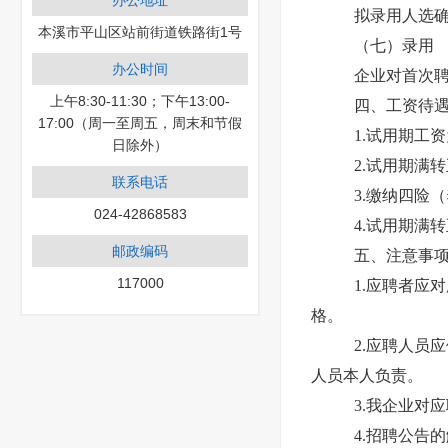
办公地址
拟录用人选确
本溪市平山区站前街道铁路街1号
（七）录用
办公时间
企业对首次
上午8:30-11:30；下午13:00-
四、工资待
17:00（周一至周五，周末和节假
1.试用期工资
日除外）
2.试用期满
联系电话
3.缴纳四险
024-42868583
4.试用期满
邮政编码
五、注意事
117000
1.应聘者应
格。
2.应聘人员
人员本人负责。
3.我企业对
4.招聘公告