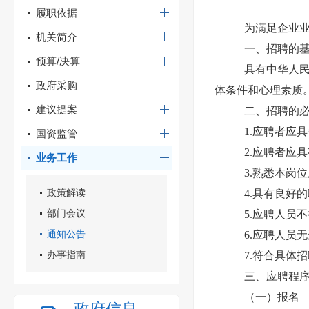
履职依据
为满足企业
机关简介
一、招聘的
预算/决算
具有中华人民
政府采购
体条件和心理素质
建议提案
二、招聘的
1.应聘者应
国资监管
2.应聘者应
业务工作
3.熟悉本岗
政策解读
4.具有良好
部门会议
5.应聘人员
通知公告
6.应聘人员
办事指南
7.符合具体
三、应聘程
（一）报名